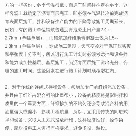
方的一些省份，冬季气温很低，而通车时间往往定在冬季。这
样客观上就确定了沥青面层完工，即必须在气温转冷前完成沥
青表面层施工。拌和设备生产能力的下降导致施工周期延长。
例如，有的施工单位铺筑普通沥青混凝土日产量2.4～
2.7km（单幅单层），而铺筑加纤维沥青混凝土仅为1.5～
1.8km（单幅单层），造成施工延期，天气变冷对于保证压实度
和平整度十分不利，所以进行施工计划时必须考虑拌和设备拌
和能力或加快基层、基层施工，为沥青面层施工留出充分、合
理的施工时间。这些因素在进行施工计划时须考虑在内。
2、对于传统的连续式拌和设备，须增加专门的纤维添加设备，
并且由于纤维占混合料的比重很小，设备的精度将是影响拌和
质量的一个重要方面，纤维掺加的不均匀还会导致混合料的用
油量偏大或偏小，影响工程质量，所以，宜采用传统的间歇式
拌和设备，采取人工方式投放纤维，这样经济性好、操作简
便，应对投料工人进行严格要求，避免多投、漏投。