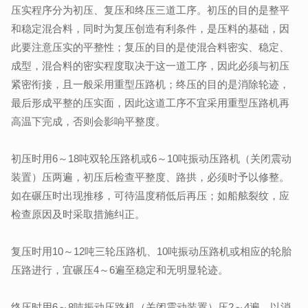
压实程序分为初压、复压和终压三道工序。初压的目的是整平
和稳定混合料，同时为复压创造有利条件，是压料的基础，因
此要注意压实的平整性；复压的目的是使混合料密实、稳定、
成型，混合料的密实程度取决于这一道工序，因此必须与初压
紧密衔接，且一般采用重型压路机；终压的目的是消除轮迹，
最后形成平整的压实面，因此这道工序不宜采用重型压路机再
高温下完成，否则会影响平整度。
初压时用6～18吨双轮压路机或6～10吨振动压路机（关闭震动
装置）压两遍，初压后检查平整度、路拱，必须时予以修整。
如在碾压时出现推移，可待温度稍低后再压；如船舷裂纹，应
检查原因及时采取措施纠正。
复压时用10～12吨三轮压路机、10吨振动压路机或相应的轮胎
压路进行，宜碾压4～6遍至稳定和无明显轮迹。
终压时用6～8吨振动压路机（关闭震动装置）压2～4遍，以消