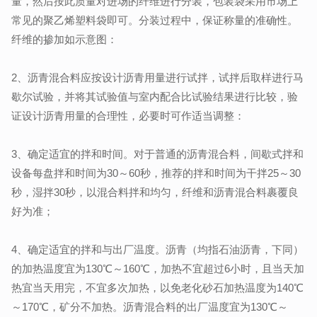
量，然后按此质量对进场的纤维进行分装，包装袋采用市场上
常见的聚乙烯塑料袋即可。分装过程中，保证称量的准确性。
纤维的掺加如示意图：
2、沥青混合料应按设计沥青用量进行试拌，试拌后取样进行马
歇尔试验，并将其试验值与室内配合比试验结果进行比较，验
证设计沥青用量的合理性，必要时可作适当调整：
3、确定适宜的拌和时间。对于普通的沥青混合料，间歇式拌和
设备每盘拌和时间为30～60秒，推荐的拌和时间为干拌25～30
秒，湿拌30秒，以混合料拌和均匀，纤维和沥青混合料裹覆良
好为准；
4、确定适宜的拌和与出厂温度。沥青（均指石油沥青，下同）
的加热温度宜为130℃～160℃，加热不宜超过6小时，且当天加
热宜当天用完，不宜多次加热，以免老化砂石加热温度为140℃
～170℃，矿分不加热。沥青混合料的出厂温度宜为130℃～